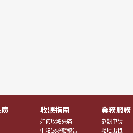
央廣
收聽指南
業務服務
息
如何收聽央廣
參觀申請
告
中短波收聽報告
場地出租