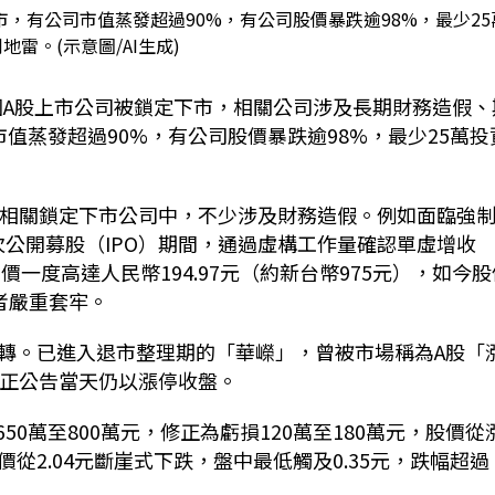
市，有公司市值蒸發超過90%，有公司股價暴跌逾98%，最少25
地雷。(示意圖/AI生成)
中國A股上市公司被鎖定下市，相關公司涉及長期財務造假、
值蒸發超過90%，有公司股價暴跌逾98%，最少25萬投
在相關鎖定下市公司中，不少涉及財務造假。例如面臨強
首次公開募股（IPO）期間，通過虛構工作量確認單虛增收
價一度高達人民幣194.97元（約新台幣975元），如今股
者嚴重套牢。
轉。已進入退市整理期的「華嶸」，曾被市場稱為A股「
修正公告當天仍以漲停收盤。
650萬至800萬元，修正為虧損120萬至180萬元，股價從
2.04元斷崖式下跌，盤中最低觸及0.35元，跌幅超過