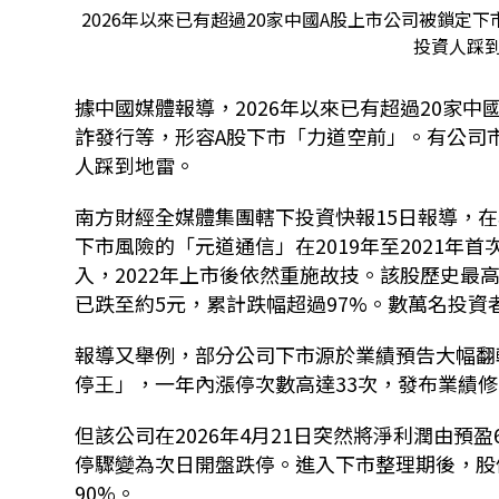
2026年以來已有超過20家中國A股上市公司被鎖定下
投資人踩到
據中國媒體報導，2026年以來已有超過20家
詐發行等，形容A股下市「力道空前」。有公司市
人踩到地雷。
南方財經全媒體集團轄下投資快報15日報導，
下市風險的「元道通信」在2019年至2021年
入，2022年上市後依然重施故技。該股歷史最高
已跌至約5元，累計跌幅超過97%。數萬名投資
報導又舉例，部分公司下市源於業績預告大幅翻
停王」，一年內漲停次數高達33次，發布業績
但該公司在2026年4月21日突然將淨利潤由預盈
停驟變為次日開盤跌停。進入下市整理期後，股價從
90%。