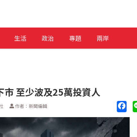
生活
政治
專題
兩岸
下市 至少波及25萬投資人
社
作者：新聞編輯