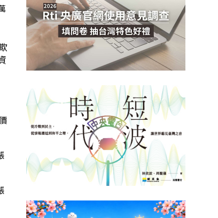
萬
欺
資
制
價
漲
漲