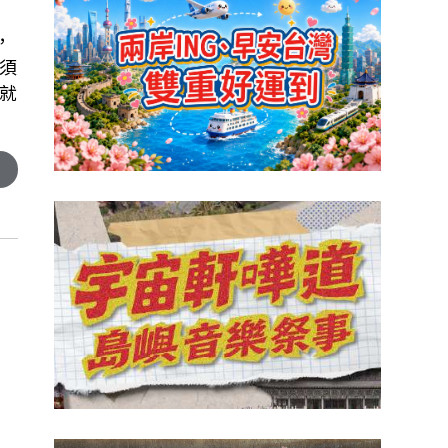
，
須
就