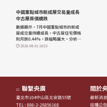
中國重點城市新成屋交易量成長
中古屋房價續跌
數據顯示，7月中國重點城市的新成
屋成交量持續成長，中古屋住宅價格
則月跌0.44%，跌幅略擴大。分析
稱，官方短期政策仍將聚焦支持購屋
2026-08-01 16:53
需求、去庫存，新成屋市場可望持續
築底修復，但城市之間以及建案之間
分化的表現將進一步加劇。 綜合陸媒
報導，中國房地產研究機構中指研究
院今天(1日)公布，據中國房地產指數
系統百城...
聯繫央廣
關於
:::
臺北市104中山區北安路55號
最新消
TEL : 886-2-28856168
採購公