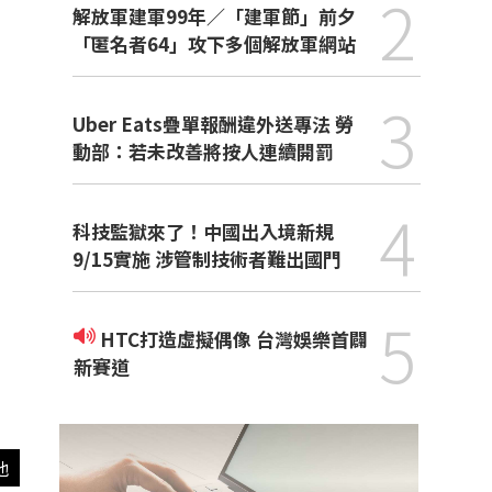
2
解放軍建軍99年／「建軍節」前夕
「匿名者64」攻下多個解放軍網站
3
Uber Eats疊單報酬違外送專法 勞
動部：若未改善將按人連續開罰
4
科技監獄來了！中國出入境新規
9/15實施 涉管制技術者難出國門
5
HTC打造虛擬偶像 台灣娛樂首闢
新賽道
他