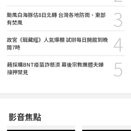
3
颱風白海豚估8日北轉 台灣各地防雨、東部
有焚風
4
故宮《龍藏經》人氣爆棚 試辦每日開館到晚
間7時
5
藉採購BNT疫苗詐慈濟 幕後宗教團體夫婦
接押禁見
影音焦點