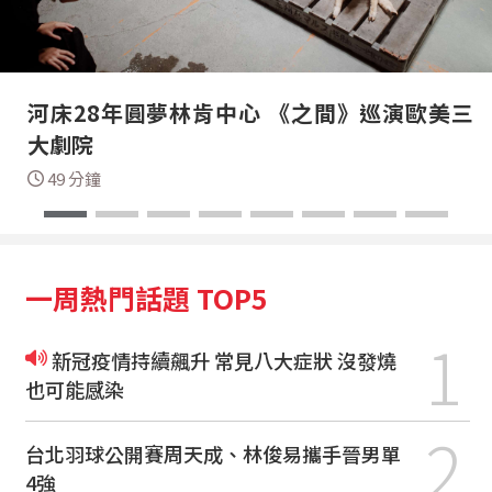
河床28年圓夢林肯中心 《之間》巡演歐美三
大劇院
49 分鐘
一周熱門話題 TOP5
1
新冠疫情持續飆升 常見八大症狀 沒發燒
也可能感染
2
台北羽球公開賽周天成、林俊易攜手晉男單
4強