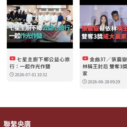
七星主廚下鄉公益心旅
金曲37／張震
行：一起作光作鹽
林稱王封后 雙奪3
家
2026-07-01 10:32
2026-06-28 09:29
聯繫央廣