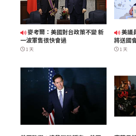
麥考爾：美國對台政策不變 新
美議
一波軍售很快會過
將送國會
1 天
1 天