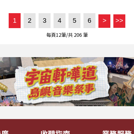
1
2
3
4
5
6
>
>>
每頁12筆/共
206
筆
央廣
收聽指南
業務服務