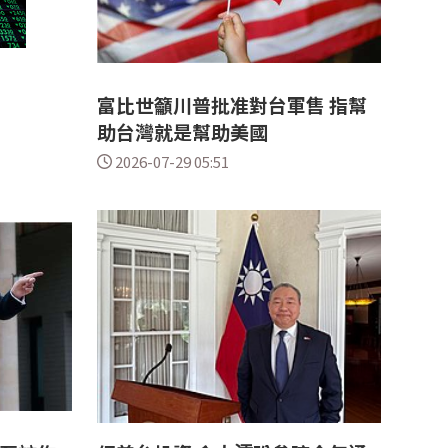
富比世籲川普批准對台軍售 指幫
助台灣就是幫助美國
2026-07-29 05:51