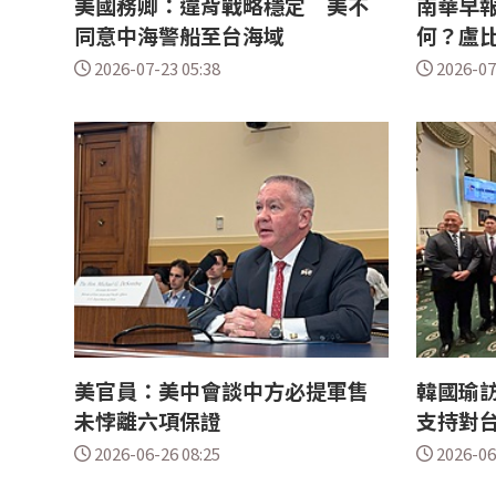
美國務卿：違背戰略穩定 美不
南華早
同意中海警船至台海域
何？盧
2026-07-23 05:38
2026-07
美官員：美中會談中方必提軍售
韓國瑜訪
未悖離六項保證
支持對
2026-06-26 08:25
2026-06