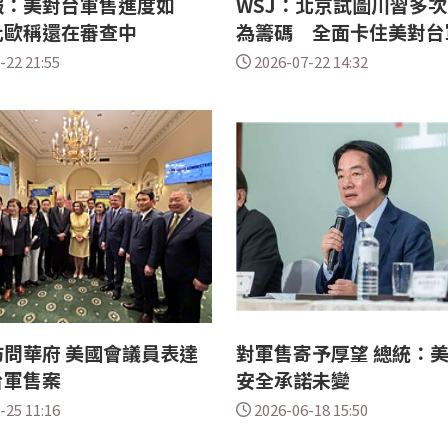
報：美對台軍售進度如
WSJ：北京試圖川習多
比歐稱還在審查中
為籌碼 全面卡住美對台
-22 21:55
2026-07-22 14:32
問華府 美國會議員表達
對軍售寄予厚望 總統：
台軍售案
安全承諾未變
-25 11:16
2026-06-18 15:50