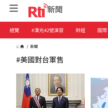
新聞
總覽
#漢光42號演習
財經
國際
:::
/
新聞
#美國對台軍售