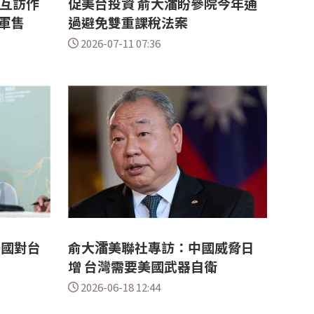
次互訪作
促美台投資 俞大㵢盼參院今年通
軍售
過避免雙重課稅法案
2026-07-11 07:36
美國對台
俞大㵢美聯社專訪：中國威脅日
增 台灣需要美國武器自衛
2026-06-18 12:44