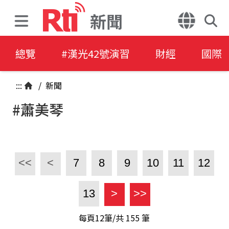
新聞
總覽
#漢光42號演習
財經
國際
:::
/
新聞
#蕭美琴
<<
<
7
8
9
10
11
12
13
>
>>
每頁12筆/共
155
筆