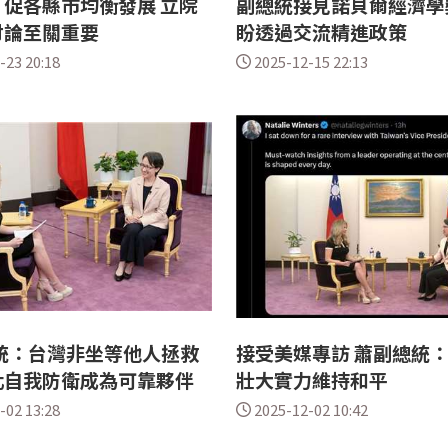
促各縣市均衡發展 立院
副總統接見諾貝爾經濟學
討論至關重要
盼透過交流精進政策
-23 20:18
2025-12-15 22:13
統：台灣非坐等他人拯救
接受美媒專訪 蕭副總統
化自我防衛成為可靠夥伴
壯大實力維持和平
-02 13:28
2025-12-02 10:42