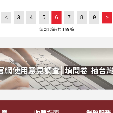
<
3
4
5
6
7
8
9
>
每頁12筆/共
155
筆
央廣
收聽指南
業務服務