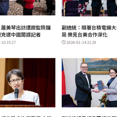
！蕭美琴出訪遭跟監險釀
副總統：隨著台積電擴大
捷克逮中國間諜記者
局 樂見台美合作深化
-23 15:27
2026-01-14 21:20