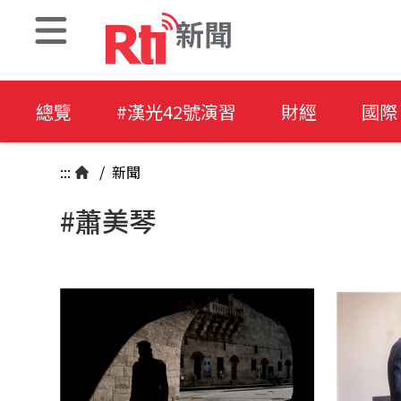
新聞
總覽
#漢光42號演習
財經
國際
:::
/
新聞
#蕭美琴