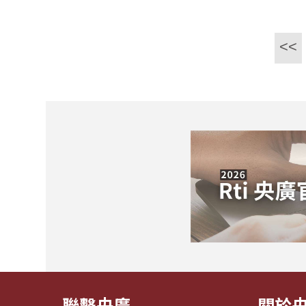
<<
聯繫央廣
關於