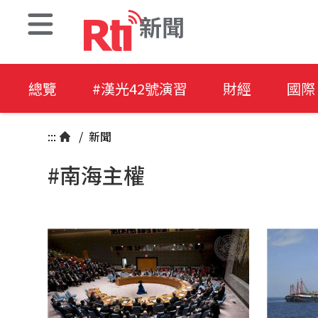
新聞
總覽
#漢光42號演習
財經
國際
:::
/
新聞
#南海主權