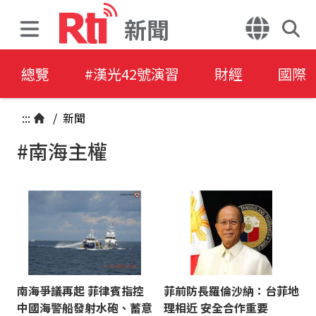
新聞
總覽
#漢光42號演習
財經
國際
:::
/
新聞
#南海主權
南海爭議再起 菲律賓指控
菲前防長羅倫沙納：台菲地
中國海警船發射水砲、蓄意
理相近 安全合作重要