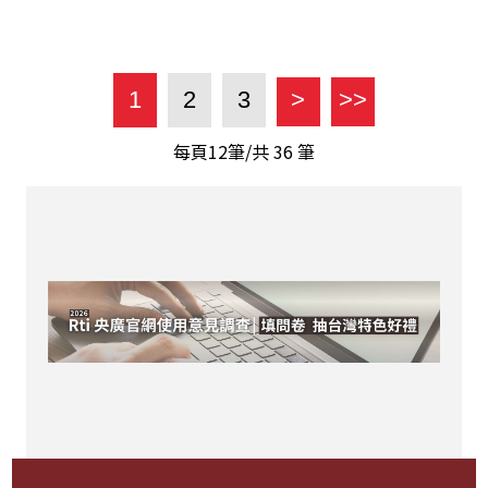
1
2
3
>
>>
每頁12筆/共
36
筆