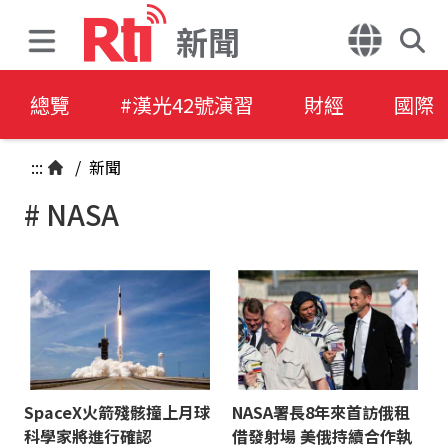
新聞
總覽
#漢光42號演習
財經
國際
:::
/
新聞
# NASA
SpaceX火箭殘骸撞上月球
NASA署長8年來首訪俄租
科學家將進行確認
借發射場 美俄持續合作執