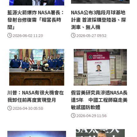
藍源火箭爆炸 NASA署長：
NASA公布3階段月球基地
發射台修復需「相當長時
計畫 首波採購登陸器、探
間」
測車、無人機
2026-06-02 11:23
2026-05-27 09:52
川普：NASA有很大機會在
假冒美研究員滲透NASA長
我卸任前再度實現登月
達5年 中國工程師竊走美
敏感國防軟體
2026-04-30 05:58
2026-04-29 11:56