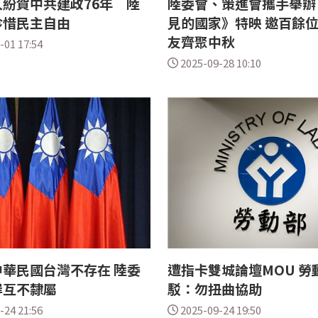
紛賀中共建政76年 陸
陸委會、策進會攜手舉辦
珍惜民主自由
見的國家》特映 邀百餘
友齊聚中秋
-01 17:54
2025-09-28 10:10
華民國台灣不存在 陸委
遭指卡雙城論壇MOU 勞
岸互不隸屬
駁：勿扭曲協助
-24 21:56
2025-09-24 19:50