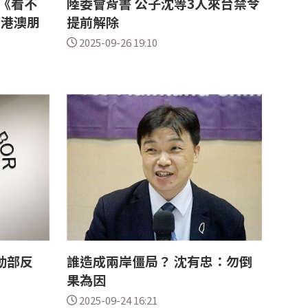
《看不
陸委會背書 公子沈等3人來台禁令
位港澳朋
提前解除
2025-09-26 19:10
動部反
誰造成兩岸僵局？ 沈有忠：勿倒
果為因
2025-09-24 16:21