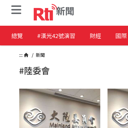
新聞
總覽
#漢光42號演習
財經
國際
:::
/
新聞
#陸委會