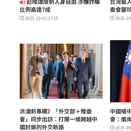
赴陸遭限制人身自由 涉嫌詐騙
台灣藝人
比例高達7成
委會籲
2025-10-02 17:15
2025-10
洪浦釗專欄》「外交部＋陸委
中國嗆中
會」同步出訪：打開一條跨越中
會：兩
國封鎖的外交新路
2025-09