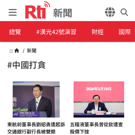
新聞
總覽
#漢光42號演習
財經
國際
:::
/
新聞
#中國打貪
東航前董事長劉紹勇遭起訴
五糧液董事長曾從欽遭查
交通銀行副行長被雙開
股價下挫