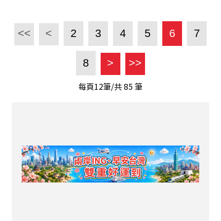
<<
<
2
3
4
5
6
7
8
>
>>
每頁12筆/共
85
筆