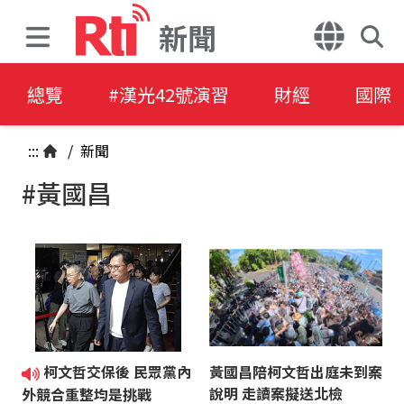
新聞
總覽
#漢光42號演習
財經
國際
:::
/
新聞
#黃國昌
柯文哲交保後 民眾黨內
黃國昌陪柯文哲出庭未到案
說明 走讀案擬送北檢
外競合重整均是挑戰