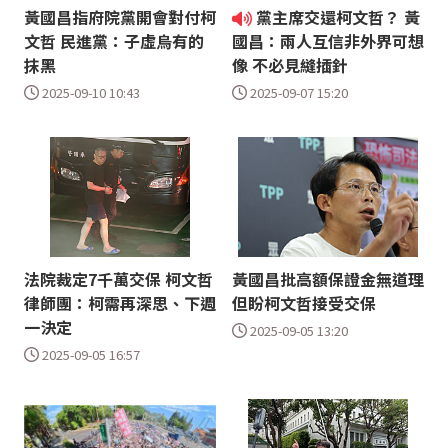
黃國昌指府院黨開會對付柯
黨主席交還柯文哲？ 黃
文哲 民進黨：子虛烏有的
國昌：兩人互信非外界可想
抹黑
像 不必見縫插針
2025-09-10 10:43
2025-09-07 15:20
法院裁定7千萬交保 柯文哲
黃國昌批高額保證金無道理
律師團：柯需再深思、下週
但盼柯文哲接受交保
一決定
2025-09-05 13:20
2025-09-05 16:57