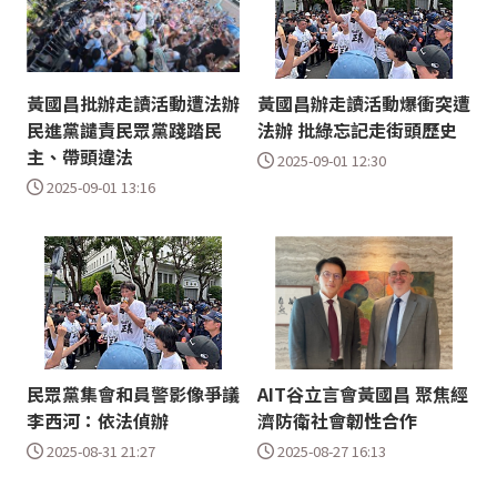
黃國昌批辦走讀活動遭法辦
黃國昌辦走讀活動爆衝突遭
民進黨譴責民眾黨踐踏民
法辦 批綠忘記走街頭歷史
主、帶頭違法
2025-09-01 12:30
2025-09-01 13:16
民眾黨集會和員警影像爭議
AIT谷立言會黃國昌 聚焦經
李西河：依法偵辦
濟防衛社會韌性合作
2025-08-31 21:27
2025-08-27 16:13