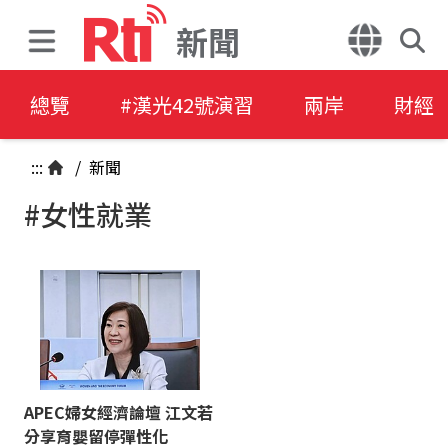
新聞
總覽
#漢光42號演習
兩岸
財經
:::
/
新聞
#女性就業
APEC婦女經濟論壇 江文若
分享育嬰留停彈性化