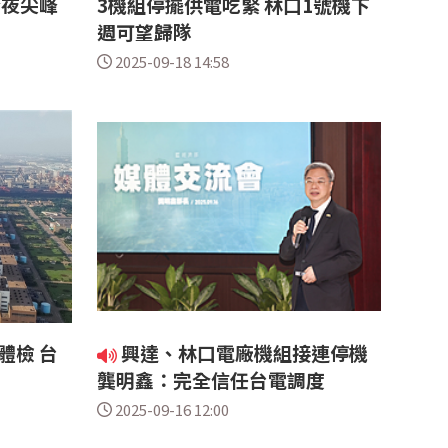
今夜尖峰
3機組停擺供電吃緊 林口1號機下
週可望歸隊
2025-09-18 14:58
體檢 台
興達、林口電廠機組接連停機
龔明鑫：完全信任台電調度
2025-09-16 12:00