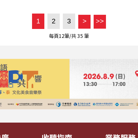
1
2
3
>
>>
每頁12筆/共
35
筆
央廣
收聽指南
業務服務