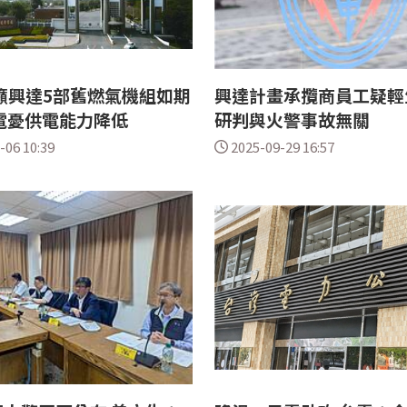
籲興達5部舊燃氣機組如期
興達計畫承攬商員工疑輕
電憂供電能力降低
研判與火警事故無關
-06 10:39
2025-09-29 16:57