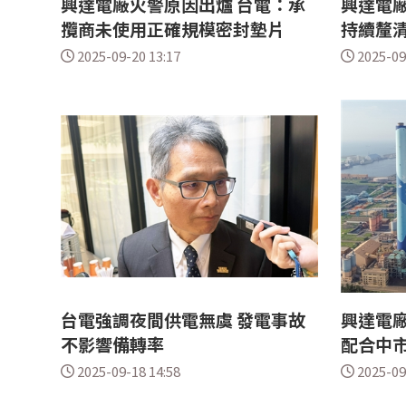
興達電廠火警原因出爐 台電：承
興達電廠
攬商未使用正確規模密封墊片
持續釐
2025-09-20 13:17
2025-09
台電強調夜間供電無虞 發電事故
興達電廠
不影響備轉率
配合中
2025-09-18 14:58
2025-09