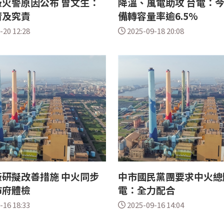
火警原因公布 曾文生：
降溫、風電助攻 台電：
清及究責
備轉容量率逾6.5%
-20 12:28
2025-09-18 20:08
研擬改善措施 中火同步
中市國民黨團要求中火總
市府體檢
電：全力配合
-16 18:33
2025-09-16 14:04