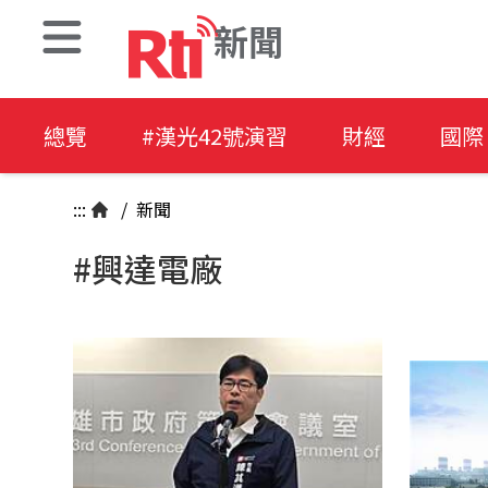
新聞
總覽
#漢光42號演習
財經
國際
:::
/
新聞
#興達電廠