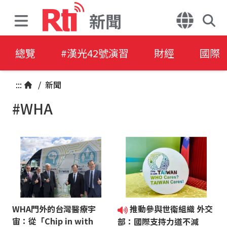
新聞
總覽
#漢光42號演習
財經
國際
:::
/
新聞
#WHA
WHA門外的台灣醫療宇
推動參與世衛組織 外交
宙：從「Chip in with
部：國際支持力道不減