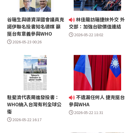
谷瑞生與德資深國會議員克
林佳龍訪瑞捷拚外交 外
諾伊聯名投書知名德媒 籲
交部：加強台歐價值連結
挺台有意義參與WHO
2026-05-22 18:02
2026-05-23 00:26
駐斐濟代表周進發投書：
不遺漏任何人 捷克挺台
WHO納入台灣有利全球公
參與WHA
衛
2026-05-22 11:31
2026-05-22 16:17