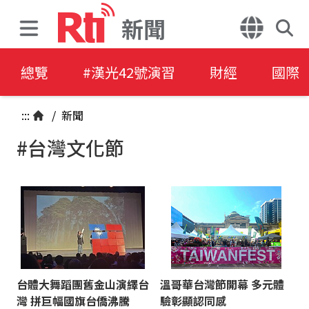
新聞
總覽
#漢光42號演習
財經
國際
:::
/
新聞
#台灣文化節
台體大舞蹈團舊金山演繹台
溫哥華台灣節開幕 多元體
灣 拼巨幅國旗台僑沸騰
驗彰顯認同感