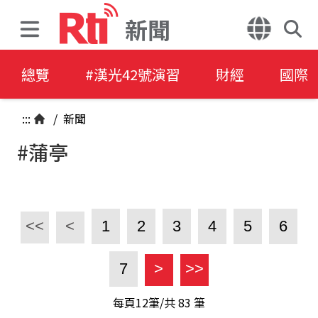
新聞
總覽
#漢光42號演習
財經
國際
:::
/
新聞
#蒲亭
<<
<
1
2
3
4
5
6
7
>
>>
每頁12筆/共
83
筆