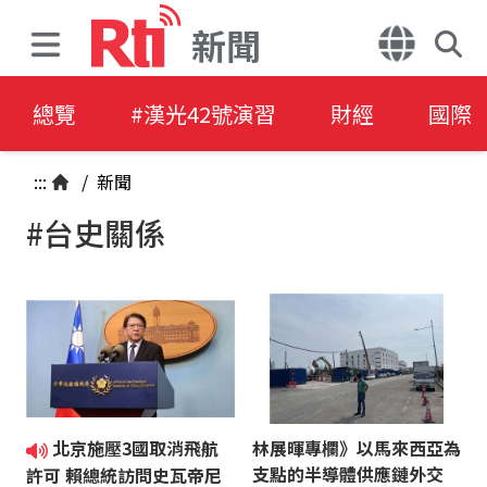
新聞
總覽
#漢光42號演習
財經
國際
:::
/
新聞
#台史關係
北京施壓3國取消飛航
林展暉專欄》以馬來西亞為
支點的半導體供應鏈外交
許可 賴總統訪問史瓦帝尼