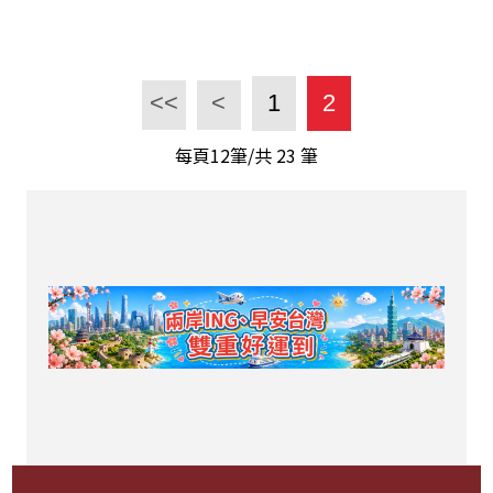
<<
<
1
2
每頁12筆/共
23
筆