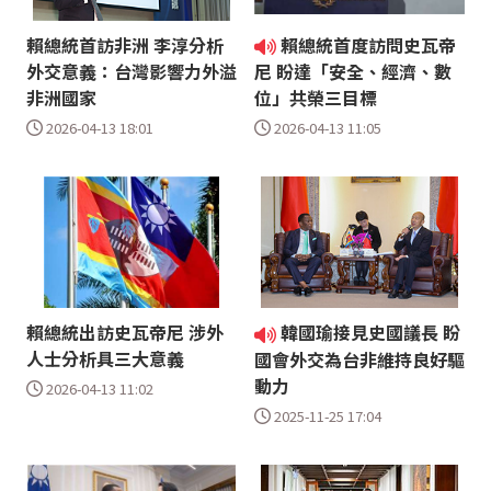
賴總統首訪非洲 李淳分析
賴總統首度訪問史瓦帝
外交意義：台灣影響力外溢
尼 盼達「安全、經濟、數
非洲國家
位」共榮三目標
2026-04-13 18:01
2026-04-13 11:05
賴總統出訪史瓦帝尼 涉外
韓國瑜接見史國議長 盼
人士分析具三大意義
國會外交為台非維持良好驅
動力
2026-04-13 11:02
2025-11-25 17:04