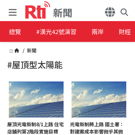
新聞
總覽
#漢光42號演習
兩岸
財經
:::
/
新聞
#屋頂型太陽能
屋頂光電新制8/1上路 住宅
光電新制將上路 國土署：
店舖列第2階段實施目標
對建案成本影響微乎其微