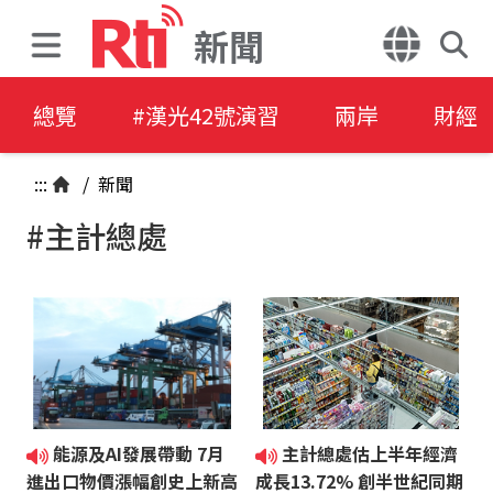
新聞
總覽
#漢光42號演習
兩岸
財經
:::
/
新聞
#主計總處
能源及AI發展帶動 7月
主計總處估上半年經濟
進出口物價漲幅創史上新高
成長13.72% 創半世紀同期