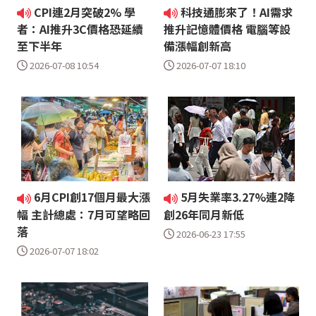
CPI連2月突破2% 學
科技通膨來了！AI需求
者：AI推升3C價格恐延續
推升記憶體價格 電腦等設
至下半年
備漲幅創新高
2026-07-08 10:54
2026-07-07 18:10
6月CPI創17個月最大漲
5月失業率3.27%連2降
幅 主計總處：7月可望略回
創26年同月新低
落
2026-06-23 17:55
2026-07-07 18:02