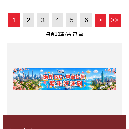
1
2
3
4
5
6
>
>>
每頁12筆/共
77
筆