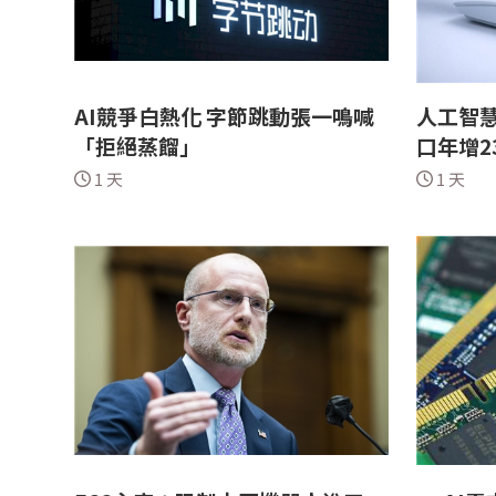
AI競爭白熱化 字節跳動張一鳴喊
人工智慧
「拒絕蒸餾」
口年增23
1 天
1 天