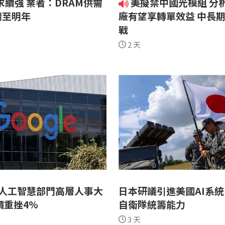
求續強 業者：DRAM供需
美擬禁中國光模組 分
續至明年
廠有望享轉單效益 中長
戰
2 天
le人工智慧部門高層人事大
日本研議引進美國AI系
價重挫4%
自衛隊統籌能力
3 天