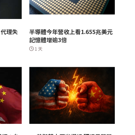
I代理失
半導體今年營收上看1.655兆美元
記憶體增逾3倍
1 天