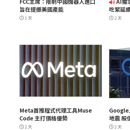
FCC主席：限制中國機器人進口
AI需
旨在提振美國產能
吃緊延
1 天
2 天
Meta首推程式代理工具Muse
Goog
Code 主打價格優勢
地震 股
2 天
2 天