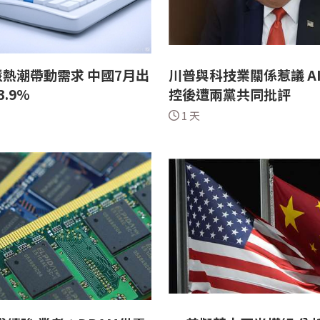
熱潮帶動需求 中國7月出
川普與科技業關係惹議 A
.9%
控後遭兩黨共同批評
1 天