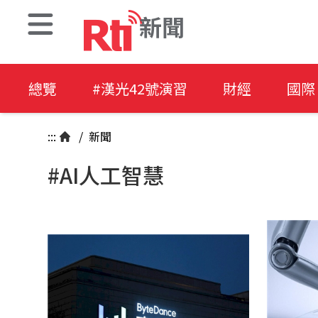
新聞
總覽
#漢光42號演習
財經
國際
:::
/
新聞
#AI人工智慧