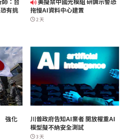
析師：台
美擬禁中國光模組 研調示警恐
期恐有挑
拖慢AI資料中心建置
2 天
統 強化
川普政府告知AI業者 開放權重AI
模型擬不納安全測試
3 天