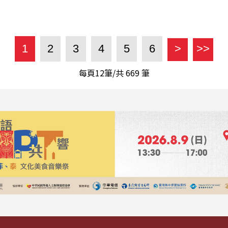
1
2
3
4
5
6
>
>>
每頁12筆/共
669
筆