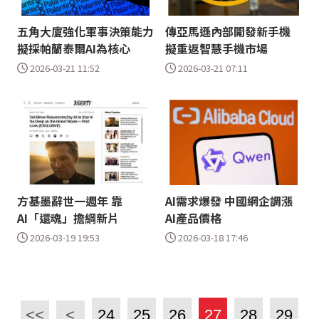
五角大廈強化軍事決策能力
傳亞馬遜內部開發新手機
擬採帕蘭泰爾AI為核心
擬重返智慧手機市場
2026-03-21 11:52
2026-03-21 07:11
方基墨辭世一週年 靠
AI需求爆發 中國網企調漲
AI「還魂」擔綱新片
AI產品價格
2026-03-19 19:53
2026-03-18 17:46
<<
<
24
25
26
27
28
29