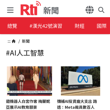
新聞
總覽
#漢光42號演習
財經
國際
:::
/
新聞
#AI人工智慧
邀機器人白宮作客 梅蘭妮
彌補AI投資龐大支出 路
亞展示AI教育願景
透：Meta裁員數百人