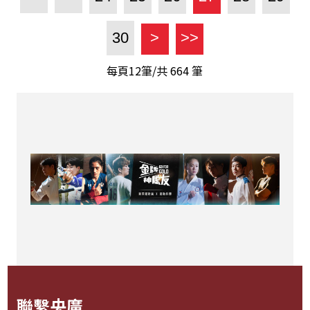
30
>
>>
每頁12筆/共
664
筆
聯繫央廣