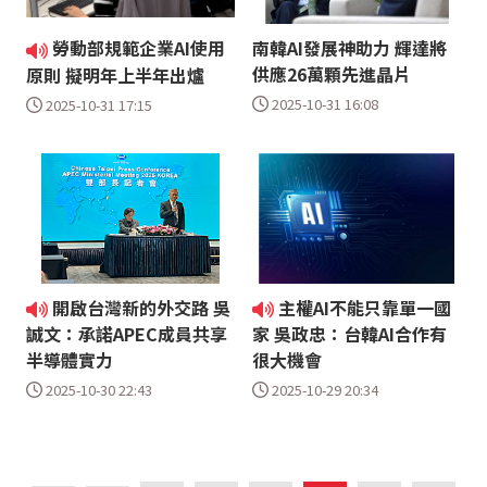
勞動部規範企業AI使用
南韓AI發展神助力 輝達將
供應26萬顆先進晶片
原則 擬明年上半年出爐
2025-10-31 16:08
2025-10-31 17:15
開啟台灣新的外交路 吳
主權AI不能只靠單一國
誠文：承諾APEC成員共享
家 吳政忠：台韓AI合作有
半導體實力
很大機會
2025-10-30 22:43
2025-10-29 20:34