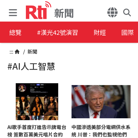
新聞
總覽
#漢光42號演習
財經
國際
:::
/
新聞
#AI人工智慧
AI歌手首度打進告示牌電台
中國滲透美部分電網供水系
榜 簽數百萬美元唱片合約
統 川普：我們也監視他們