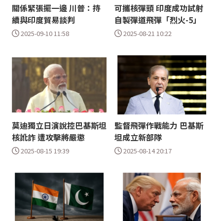
關係緊張擺一邊 川普：持
可攜核彈頭 印度成功試射
續與印度貿易談判
自製彈道飛彈「烈火-5」
2025-09-10 11:58
2025-08-21 10:22
莫迪獨立日演說控巴基斯坦
監督飛彈作戰能力 巴基斯
核訛詐 遭攻擊將嚴懲
坦成立新部隊
2025-08-15 19:39
2025-08-14 20:17