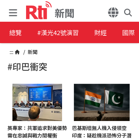
新聞
總覽
#漢光42號演習
財經
國際
:::
/
新聞
#印巴衝突
英專家：共軍追求對美優勢
巴基斯坦無人機入侵領空
需在忠誠與戰力間權衡
印度：疑趁機派恐怖分子潛