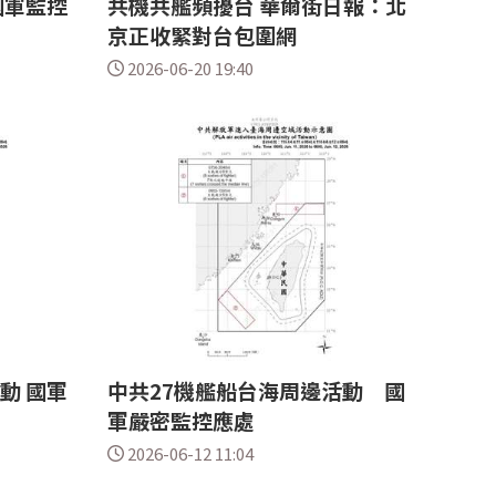
國軍監控
共機共艦頻擾台 華爾街日報：北
京正收緊對台包圍網
2026-06-20 19:40
動 國軍
中共27機艦船台海周邊活動 國
軍嚴密監控應處
2026-06-12 11:04