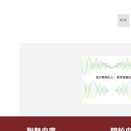
<<
聯繫央廣
關於