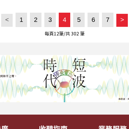
<
1
2
3
4
5
6
7
>
每頁12筆/共
302
筆
央廣
收聽指南
業務服務