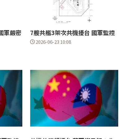
國軍嚴密
7艘共艦3架次共機擾台 國軍監控
2026-06-23 10:08