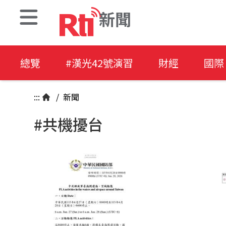
新聞
總覽
#漢光42號演習
財經
國際
:::
/
新聞
#共機擾台