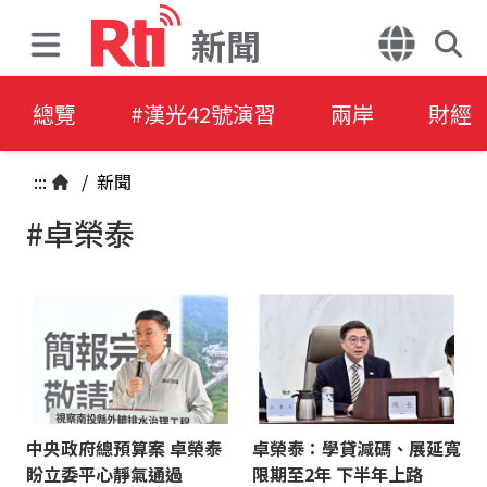
新聞
總覽
#漢光42號演習
兩岸
財經
:::
/
新聞
#卓榮泰
中央政府總預算案 卓榮泰
卓榮泰：學貸減碼、展延寬
盼立委平心靜氣通過
限期至2年 下半年上路