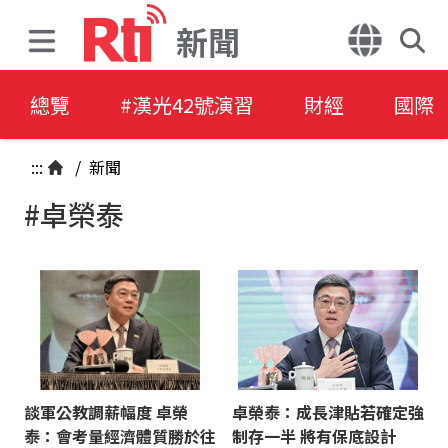
新聞
總覽
#漢光42號演習
財經
國際
:::
/
新聞
#卓榮泰
談軍公教調薪幅度 卓榮
卓榮泰：成長津貼若確定強
泰：會考量經濟體質勝於往
制存一半 將有保底設計