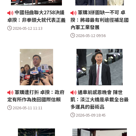
中國扭曲聯大2758決議
軍購3拼圖缺一不可 卓
卓揆：非拳頭大就代表正義
揆：將尋最有利途徑補足國
內軍工業發展
2026-05-12 11:13
2026-05-12 09:56
軍購遭打折 卓揆：政府
通車前感恩晚會 陳世
定有所作為挽回國際信賴
凱：淡江大橋是承載全台最
多運具的藝術品
2026-05-11 11:11
2026-05-09 18:45