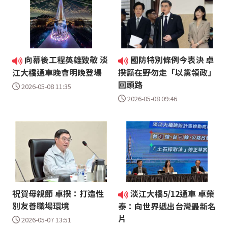
向幕後工程英雄致敬 淡
國防特別條例今表決 卓
江大橋通車晚會明晚登場
揆籲在野勿走「以黨領政」
回頭路
2026-05-08 11:35
2026-05-08 09:46
祝賀母親節 卓揆：打造性
淡江大橋5/12通車 卓榮
別友善職場環境
泰：向世界遞出台灣最新名
片
2026-05-07 13:51