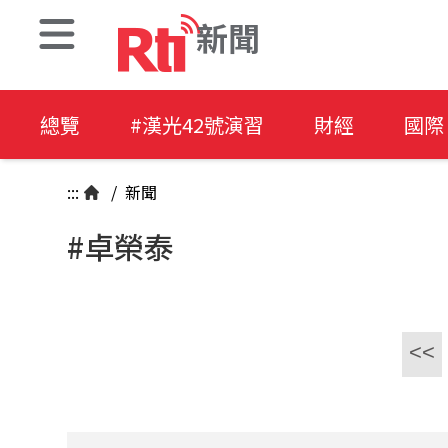
新聞
總覽
#漢光42號演習
財經
國際
:::
/
新聞
#卓榮泰
<<