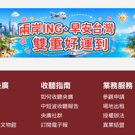
央廣
收聽指南
業務服務
息
如何收聽央廣
參觀申請
告
中短波收聽報告
場地出租
募
央廣社群
授權辦法
播文物館
訂閱電子報
異業結盟