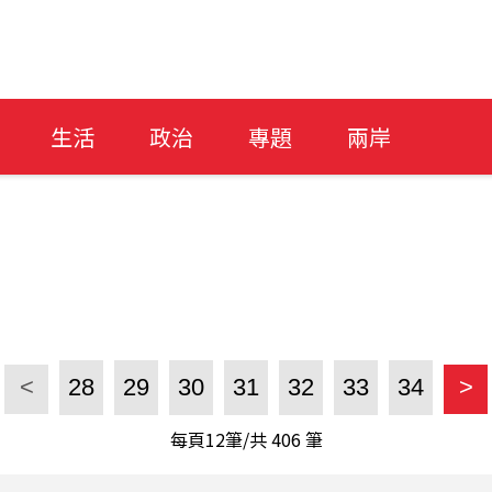
生活
政治
專題
兩岸
<
28
29
30
31
32
33
34
>
每頁12筆/共
406
筆