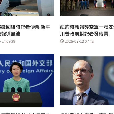
撤回紐時記者傳票 暫平
紐約時報報導空軍一號安
機報導風波
川普政府對記者發傳票
-24 09:28
2026-07-12 07:48