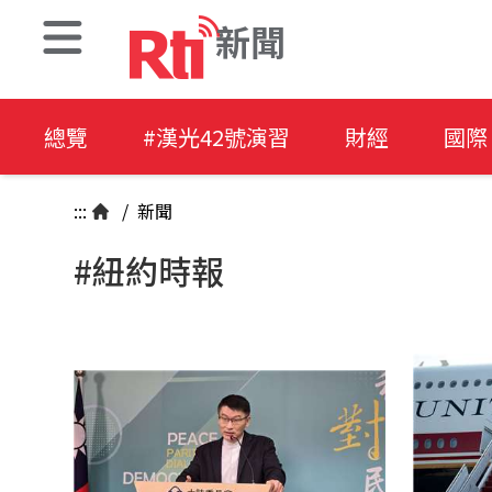
新聞
總覽
#漢光42號演習
財經
國際
:::
/
新聞
#紐約時報