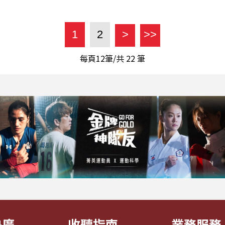
1
2
>
>>
每頁12筆/共
22
筆
央廣
收聽指南
業務服務