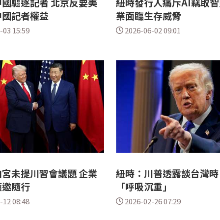
國驅逐記者 北京反要美
紐時發行人痛斥AI竊取智
中國記者權益
業面臨生存威脅
-03 15:59
2026-06-02 09:01
宮未提川習會議題 企業
紐時：川普透露談台灣時
獲邀隨行
「呼吸沉重」
-12 08:48
2026-02-26 07:29