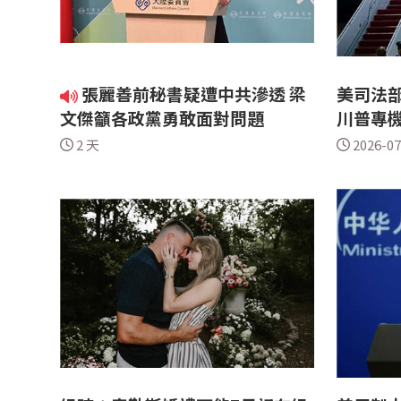
張麗善前秘書疑遭中共滲透 梁
美司法部
文傑籲各政黨勇敢面對問題
川普專
2 天
2026-07