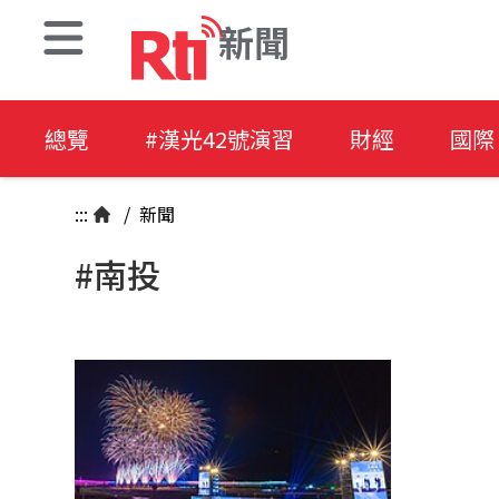
新聞
總覽
#漢光42號演習
財經
國際
:::
/
新聞
#南投