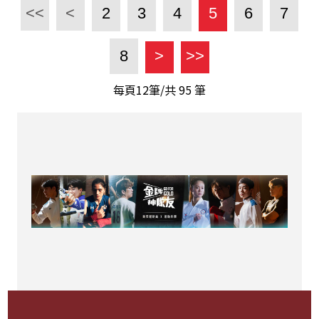
<<
<
2
3
4
5
6
7
8
>
>>
每頁12筆/共
95
筆