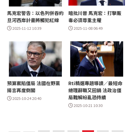
馬克宏警告：以色列併吞約
暗批川普 馬克宏：打擊販
旦河西岸計畫將觸犯紅線
毒必須尊重主權
2025-11-12 10:39
2025-11-08 06:49
預算案陷僵局 法國在野黨
Rti精選專題導讀／最短命
揚言再度倒閣
總理辭職又回鍋 法政治僵
局難解紛亂恐持續
2025-10-24 20:40
2025-10-21 10:30