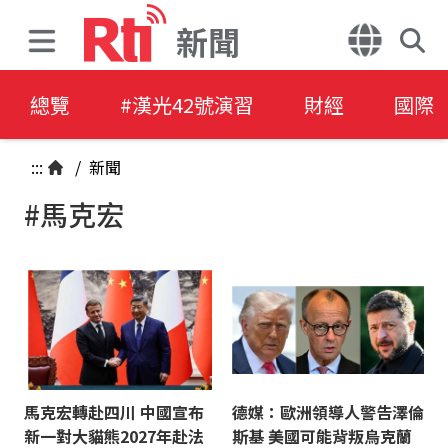
新聞
總覽
#漢光42號演習
財經
國際
:::
/
新聞
#馬克宏
馬克宏轉赴四川 中國宣布
德媒：歐洲領導人警告澤倫
新一對大貓熊2027年赴法
斯基 美國可能背叛烏克蘭