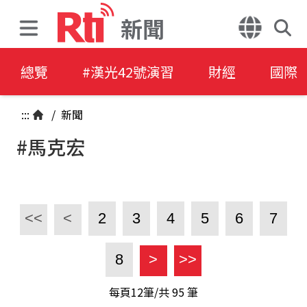
新聞
總覽
#漢光42號演習
財經
國際
:::
/
新聞
#馬克宏
<<
<
2
3
4
5
6
7
8
>
>>
每頁12筆/共
95
筆