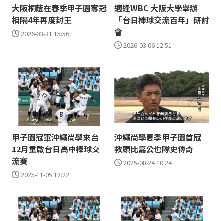
大阪桐蔭在春季甲子園奪冠
適逢WBC 大阪大學舉辦
相隔4年再度封王
「台日棒球交流百年」研討
會
2026-03-31 15:56
2026-03-06 12:51
甲子園冠軍沖繩尚學來台
沖繩尚學夏季甲子園首冠
12月重啟台日高中棒球交
教頭比嘉公也隊史傳奇
流賽
2025-08-24 10:24
2025-11-05 12:22