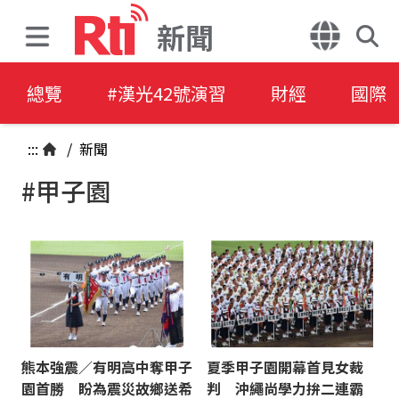
新聞
總覽
#漢光42號演習
財經
國際
:::
/
新聞
#甲子園
熊本強震／有明高中奪甲子
夏季甲子園開幕首見女裁
園首勝 盼為震災故鄉送希
判 沖繩尚學力拚二連霸