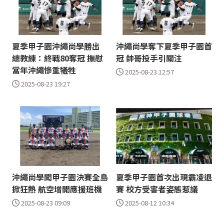
夏季甲子園沖繩尚學勝出
沖繩尚學奪下夏季甲子園首
總教練：終戰80奪冠 撫慰
冠 帥哥投手引關注
當年沖繩慘重犧牲
2025-08-23 12:57
2025-08-23 19:27
沖繩尚學闖甲子園決賽全島
夏季甲子園首次出現霸凌退
掀狂熱 航空增開應援班機
賽 校方受害者姿態惹議
2025-08-23 09:09
2025-08-12 10:34