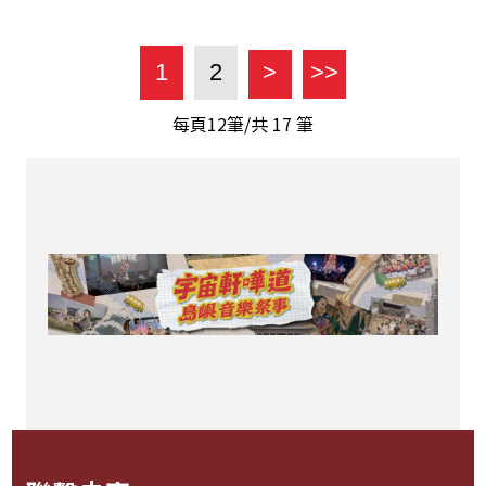
1
2
>
>>
每頁12筆/共
17
筆