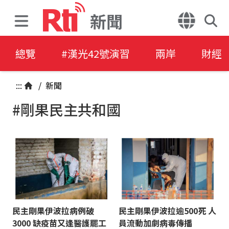
新聞
總覽
#漢光42號演習
兩岸
財經
:::
/
新聞
#剛果民主共和國
民主剛果伊波拉病例破
民主剛果伊波拉逾500死 人
3000 缺疫苗又逢醫護罷工
員流動加劇病毒傳播