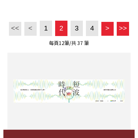
<<
<
1
2
3
4
>
>>
每頁12筆/共
37
筆