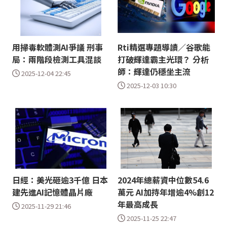
用掃毒軟體測AI爭議 刑事
Rti精選專題導讀／谷歌能
局：兩階段檢測工具混談
打破輝達霸主光環？ 分析
師：輝達仍穩坐主流
2025-12-04 22:45
2025-12-03 10:30
日經：美光砸逾3千億 日本
2024年總薪資中位數54.6
建先進AI記憶體晶片廠
萬元 AI加持年增逾4%創12
年最高成長
2025-11-29 21:46
2025-11-25 22:47