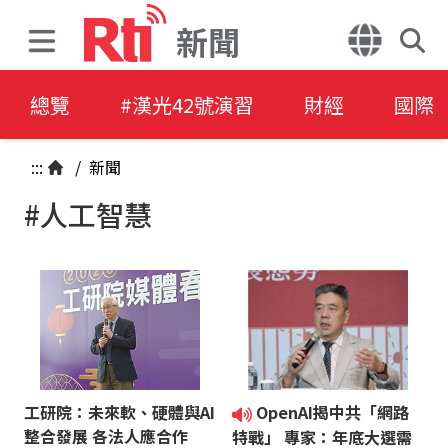
新聞
總覽
#漢光42號演習
財經
國際
:::
/
新聞
#人工智慧
工研院：未來軟、硬體與AI
OpenAI揭中共「網路
整合發展 各法人應合作
特戰」 專家：年底大選需