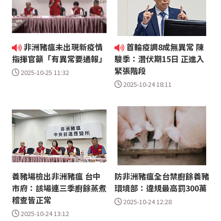
非洲豬瘟未出現新疫情
首輪疫調8成無異常 陳
指揮官籲「有異常要通報」
駿季：潛伏期15日 正進入
緊張階段
2025-10-25 11:32
2025-10-24 18:11
養豬場檢出非洲豬瘟 台中
防非洲豬瘟全台禁廚餘養豬
市府：該場連三季廚餘蒸煮
環境部：違規最高罰300萬
稽查皆正常
2025-10-24 12:28
2025-10-24 13:12