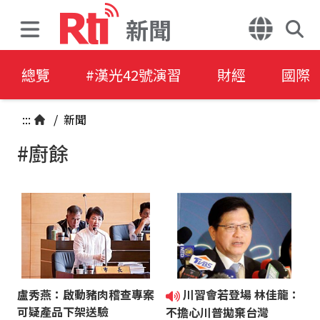
新聞
總覽
#漢光42號演習
財經
國際
:::
/
新聞
#廚餘
盧秀燕：啟動豬肉稽查專案
川習會若登場 林佳龍：
可疑產品下架送驗
不擔心川普拋棄台灣