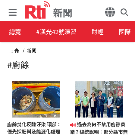
新聞
總覽
#漢光42號演習
財經
國際
:::
/
新聞
#廚餘
廚餘焚化反釀汙染 環部：
過去為何不禁用廚餘養
優先採肥料及能源化處理
豬？總統說明：部分縣市無