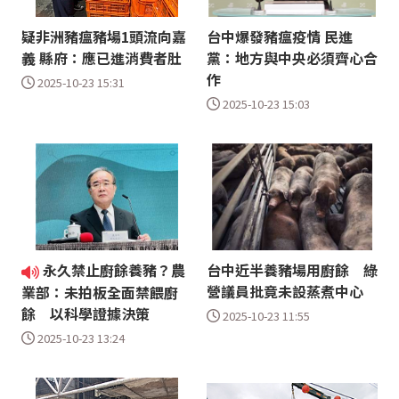
疑非洲豬瘟豬場1頭流向嘉
台中爆發豬瘟疫情 民進
義 縣府：應已進消費者肚
黨：地方與中央必須齊心合
作
2025-10-23 15:31
2025-10-23 15:03
永久禁止廚餘養豬？農
台中近半養豬場用廚餘 綠
營議員批竟未設蒸煮中心
業部：未拍板全面禁餵廚
餘 以科學證據決策
2025-10-23 11:55
2025-10-23 13:24