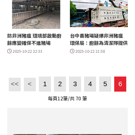
防非洲豬瘟 環境部啟動廚
台中養豬場疑爆非洲豬瘟
餘應變確保不進豬場
環保局：廚餘為清潔隊提供
2025-10-22 22:33
2025-10-22 21:58
<<
<
1
2
3
4
5
6
每頁12筆/共
70
筆