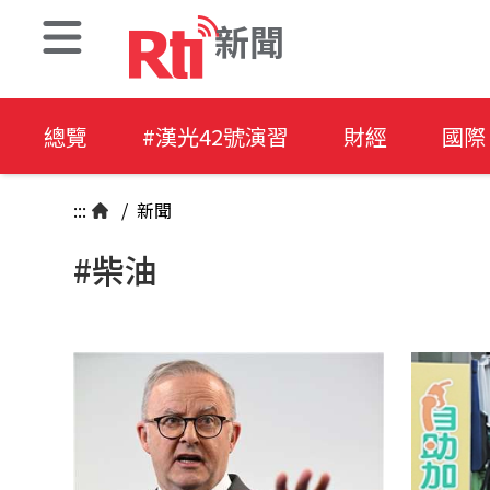
新聞
總覽
#漢光42號演習
財經
國際
:::
/
新聞
#柴油