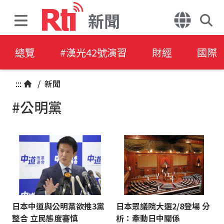
新聞
總覽
#漢光42號演習
財經
國際
:::
/
新聞
#公明黨
日本中道與公明黨欲推3黨
日本眾議院大選2/8登場 分
整合 立民態度審慎
析：牽動日中關係