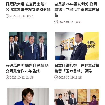
日眾院大選 立憲民主黨、
自民黨26年盟友倒戈 公明
公明黨為選舉權宜結盟惹議
黨攜手立憲民主黨抗高市早
苗
2026-01-16 08:57
2026-01-15 16:03
石破茂內閣總辭 自民黨與
日本自維結盟 在野黨政權
公明黨合作26年告終
輪替「玉木首相」夢碎
2025-10-21 11:18
2025-10-19 13:28