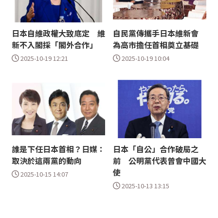
日本自維政權大致底定 維
自民黨傳攜手日本維新會
新不入閣採「閣外合作」
為高市擔任首相奠立基礎
2025-10-19 12:21
2025-10-19 10:04
誰是下任日本首相？日媒：
日本「自公」合作破局之
取決於這兩黨的動向
前 公明黨代表曾會中國大
使
2025-10-15 14:07
2025-10-13 13:15