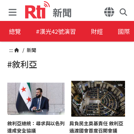
新聞
總覽
#漢光42號演習
財經
國際
:::
/
新聞
#敘利亞
敘利亞總統：尋求與以色列
肩負民主奠基責任 敘利亞
達成安全協議
過渡國會首度召開會議