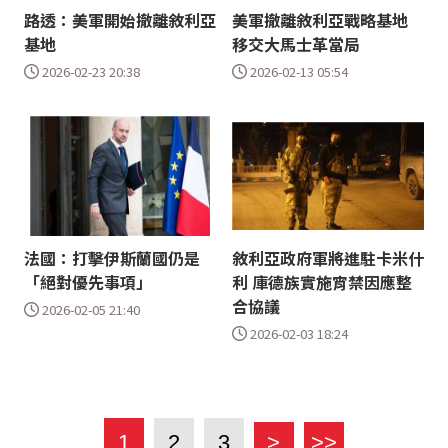
路透：美軍開始撤離敘利亞
美軍撤離敘利亞戰略基地
基地
移交大馬士革當局
2026-02-23 20:38
2026-02-13 05:54
法國：打擊伊斯蘭國仍是
敘利亞政府軍將進駐卡米什
「絕對優先事項」
利 庫德族實施宵禁因應整
合協議
2026-02-05 21:40
2026-02-03 18:24
1
2
3
>
>>