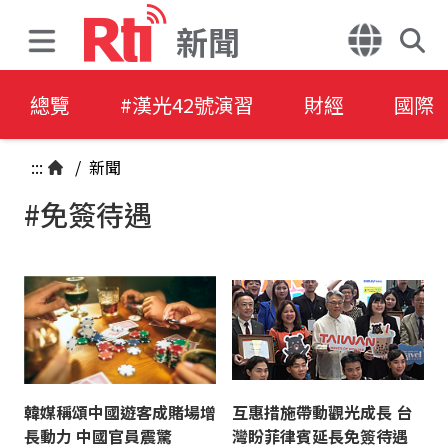
新聞
總覽
#漢光42號演習
財經
國際
:::
/
新聞
#免簽待遇
韓媒稱頌中國遊客成賭場增
互惠措施帶動觀光成長 台
長動力 中國官員震驚
灣盼菲律賓延長免簽待遇