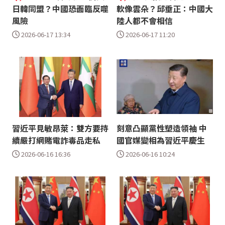
日韓同盟？中國恐面臨反噬
軟像雲朵？邱垂正：中國大
風險
陸人都不會相信
2026-06-17 13:34
2026-06-17 11:20
習近平見敏昂萊：雙方要持
刻意凸顯黨性塑造領袖 中
續嚴打網賭電詐毒品走私
國官媒變相為習近平慶生
2026-06-16 16:36
2026-06-16 10:24