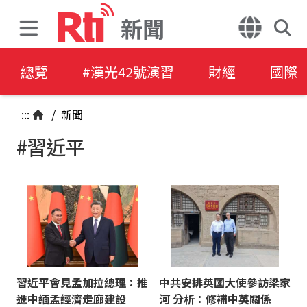
新聞
總覽
#漢光42號演習
財經
國際
:::
/
新聞
#習近平
習近平會見孟加拉總理：推
中共安排英國大使參訪梁家
進中緬孟經濟走廊建設
河 分析：修補中英關係