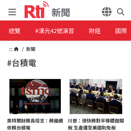
新聞
總覽
#漢光42號演習
財經
國際
:::
/
新聞
#台積電
英特爾財務長坦言：將繼續
川普：很快將對半導體徵關
依賴台積電
稅 生產遷至美國則免稅