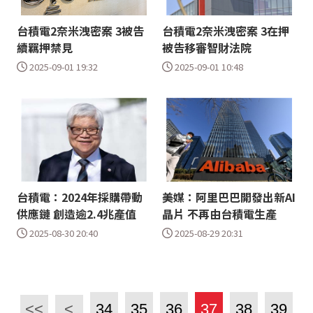
台積電2奈米洩密案 3被告
台積電2奈米洩密案 3在押
續羈押禁見
被告移審智財法院
2025-09-01 19:32
2025-09-01 10:48
台積電：2024年採購帶動
美媒：阿里巴巴開發出新AI
供應鏈 創造逾2.4兆產值
晶片 不再由台積電生產
2025-08-30 20:40
2025-08-29 20:31
<<
<
34
35
36
37
38
39