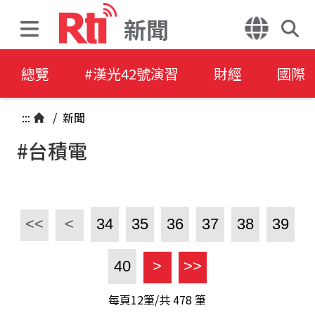
新聞
總覽
#漢光42號演習
財經
國際
:::
/
新聞
#台積電
<<
<
34
35
36
37
38
39
40
>
>>
每頁12筆/共
478
筆