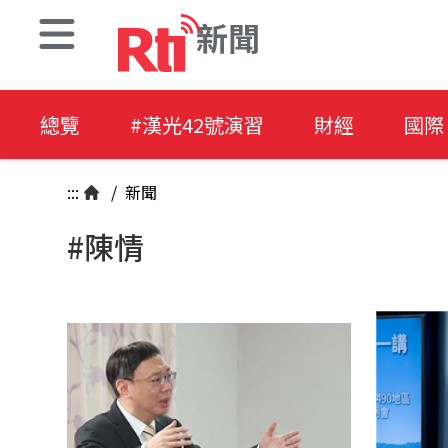
新聞
總覽
#漢光42號演習
財經
國際
:::
/
新聞
#陳情