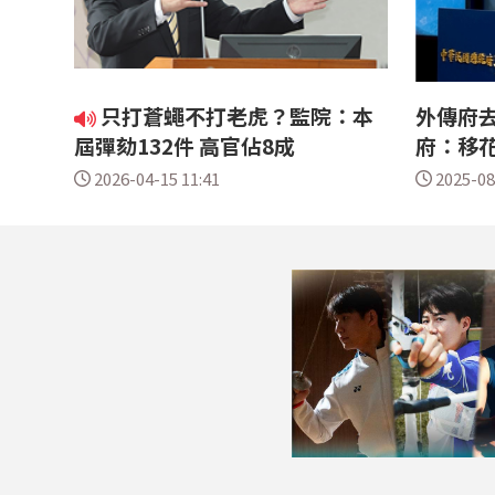
只打蒼蠅不打老虎？監院：本
外傳府
屆彈劾132件 高官佔8成
府：移
2026-04-15 11:41
2025-08