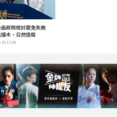
去函政院檢討罷免失敗
花接木、公然造假
-15 17:29