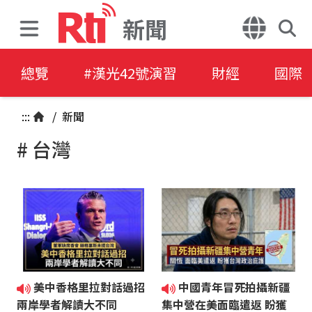
新聞
總覽
#漢光42號演習
財經
國際
:::
/
新聞
# 台灣
美中香格里拉對話過招
中國青年冒死拍攝新疆
兩岸學者解讀大不同
集中營在美面臨遣返 盼獲