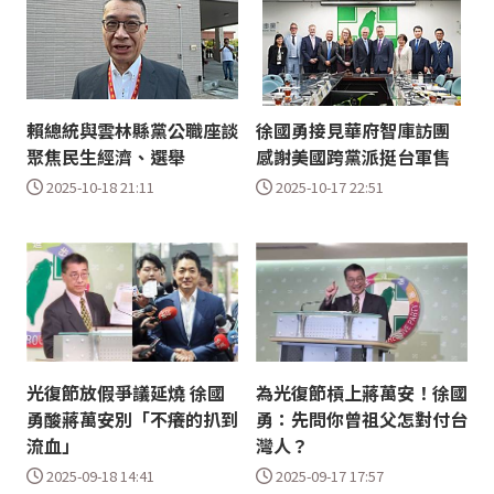
賴總統與雲林縣黨公職座談
徐國勇接見華府智庫訪團
聚焦民生經濟、選舉
感謝美國跨黨派挺台軍售
2025-10-18 21:11
2025-10-17 22:51
光復節放假爭議延燒 徐國
為光復節槓上蔣萬安！徐國
勇酸蔣萬安別「不癢的扒到
勇：先問你曾祖父怎對付台
流血」
灣人？
2025-09-18 14:41
2025-09-17 17:57