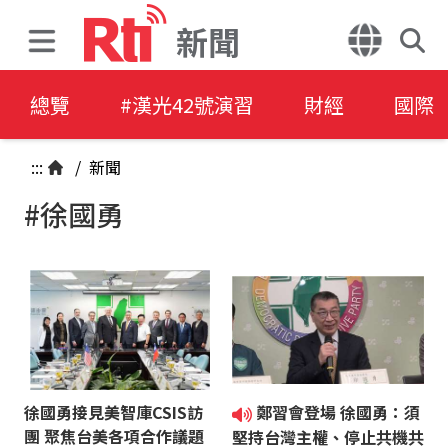
新聞
總覽
#漢光42號演習
財經
國際
:::
/
新聞
#徐國勇
徐國勇接見美智庫CSIS訪
鄭習會登場 徐國勇：須
團 聚焦台美各項合作議題
堅持台灣主權、停止共機共