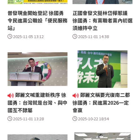
普發現金開始登記 徐國勇
正國會發文挺林岱樺惹議
令民進黨公職設「便民服務
徐國勇：有黨職者黨內初選
站」
須維持中立
2025-11-05 13:12
2025-11-01 14:38
鄭麗文喊重建新秩序 徐
鄭麗文稱要光復南二都
國勇：台灣就是台灣、與中
徐國勇：民進黨2026一定
國互不隸屬
會贏
2025-11-01 13:28
2025-10-22 18:54