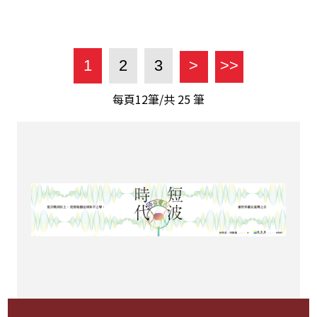
1
2
3
>
>>
每頁12筆/共
25
筆