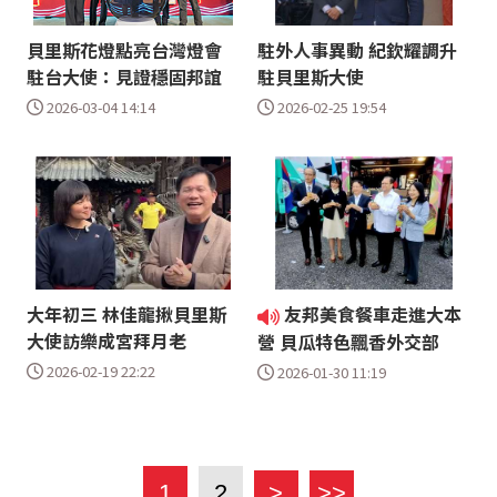
貝里斯花燈點亮台灣燈會
駐外人事異動 紀欽耀調升
駐台大使：見證穩固邦誼
駐貝里斯大使
2026-03-04 14:14
2026-02-25 19:54
大年初三 林佳龍揪貝里斯
友邦美食餐車走進大本
大使訪樂成宮拜月老
營 貝瓜特色飄香外交部
2026-02-19 22:22
2026-01-30 11:19
1
2
>
>>