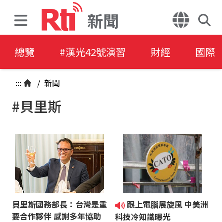
新聞
總覽
#漢光42號演習
財經
國際
:::
/
新聞
#貝里斯
貝里斯國務部長：台灣是重
跟上電腦展旋風 中美洲
要合作夥伴 感謝多年協助
科技冷知識曝光