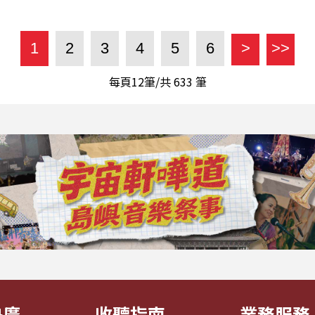
1
2
3
4
5
6
>
>>
每頁12筆/共
633
筆
央廣
收聽指南
業務服務