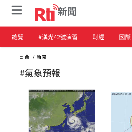
新聞
總覽
#漢光42號演習
財經
國際
:::
/
新聞
#氣象預報