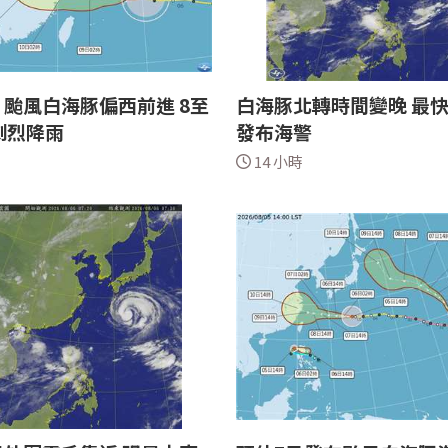
颱風白海豚偏西前進 8至
白海豚北轉時間變晚 最
劇烈降雨
發布海警
14 小時