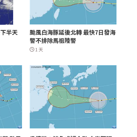
快下半天
颱風白海豚延後北轉 最快7日發海
警不排除馬祖陸警
1 天