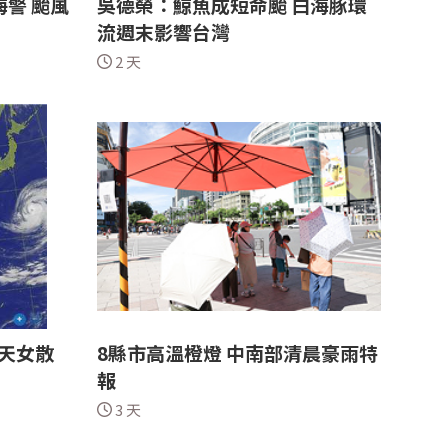
警 颱風
吳德榮：鯨魚成短命颱 白海豚環
流週末影響台灣
2 天
天女散
8縣市高溫橙燈 中南部清晨豪雨特
報
3 天