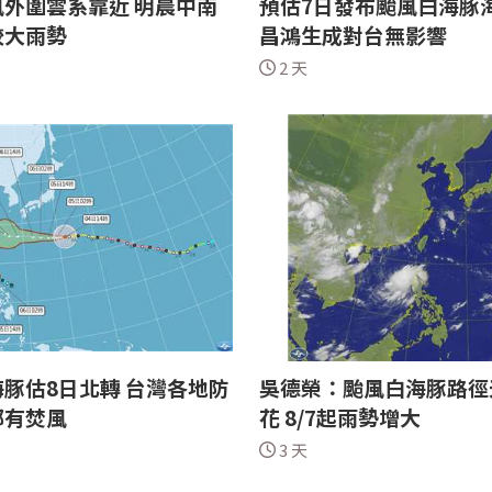
外圍雲系靠近 明晨中南
預估7日發布颱風白海豚海
較大雨勢
昌鴻生成對台無影響
2 天
豚估8日北轉 台灣各地防
吳德榮：颱風白海豚路徑
部有焚風
花 8/7起雨勢增大
3 天