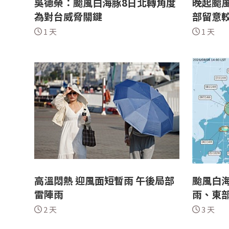
吳德榮：颱風白海豚8日北轉角度
晚起颱風
為對台威脅關鍵
部留意
1 天
1 天
高溫悶熱 迎風面短暫雨 午後局部
颱風白海
雷陣雨
雨、東
2 天
3 天