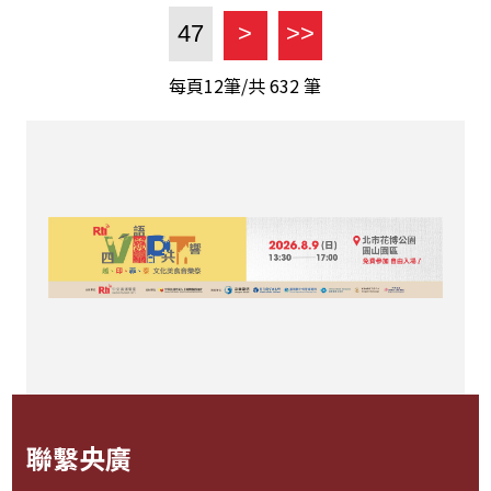
47
>
>>
每頁12筆/共
632
筆
聯繫央廣