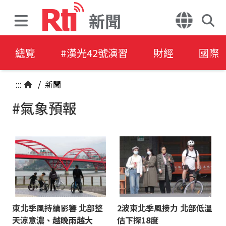
新聞
總覽
#漢光42號演習
財經
國際
:::
/
新聞
#氣象預報
東北季風持續影響 北部整
2波東北季風接力 北部低溫
天涼意濃、越晚雨越大
估下探18度