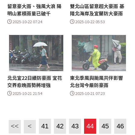
留意豪大雨、強風大浪 陽
雙北山區留意超大豪雨 基
明山累積雨量已破千
隆北海岸及宜蘭防大豪雨
2025-10-22 07:24
2025-10-22 05:53
北北宜22日續防豪雨 宜花
東北季風與颱風共伴影響
交界愈晚雨勢將增強
北台灣今嚴防豪雨
2025-10-21 21:54
2025-10-21 07:23
<<
<
41
42
43
44
45
46