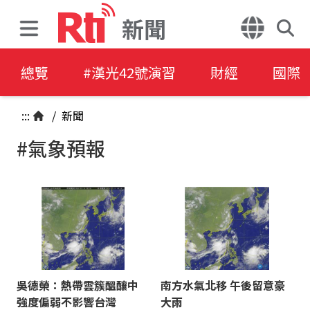
新聞
總覽
#漢光42號演習
財經
國際
:::
/
新聞
#氣象預報
吳德榮：熱帶雲簇醞釀中
南方水氣北移 午後留意豪
強度偏弱不影響台灣
大雨