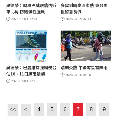
吳德榮：颱風巴威眼牆估近
多雲到晴高溫炎熱 東台馬
東北角 防毀滅性強風
祖留意長浪
2026-07-09 08:50
2026-07-09 07:43
吳德榮：巴威維持強颱侵台
晴朗炎熱 午後零星雷陣雨
估10、11日風雨最劇
2026-07-08 06:10
2026-07-08 08:35
<<
<
4
5
6
7
8
9