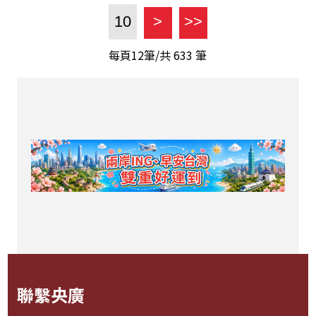
10
>
>>
每頁12筆/共
633
筆
聯繫央廣